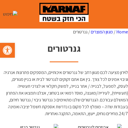
Ski
t
conten
Home
/
מגוון המוצרים
/ גנרטורים
פתח סרגל 
גנרטורים
לוירון מציעה לכם מגוון רחב של גנרטורים איכותיים, המספקים פתרונות אנרגיה
וגיבוי אמינים לכל צורך. בין אם אתם זקוקים לגנרטור לבית או בניין מגורים,
לעסק, למפעל, לבנייה / אתר בנייה, למשק חקלאי או לצרכי תעשייה
(תעשייתי), לעירייה/מועצה, מוסד רפואי או בטחוני, אצלנו תמצאו את הפתרון
המושלם עבורכם. הגנרטורים שלנו מתאימים כ גנרטור גיבוי / גנרטור חירום,
בעבודות שדה – מומלץ לכל מקום בו נדרשת אספקת חשמל יציבה ואמינה
24/7.מחירים נוחים, ייעוץ, התאמה, התקנה ואחריות.