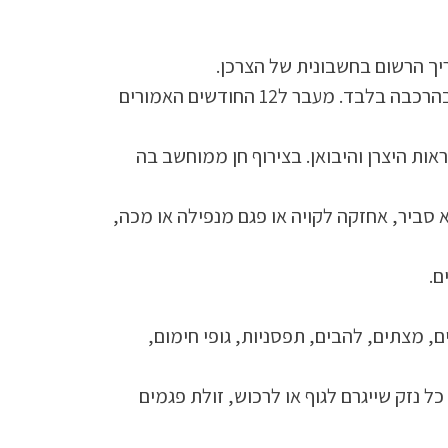
התיקון ינתן בלא תשלום בתקופת האחריות בלבד והיא עבור פגמים בייצור, חלקים לקויים או ליקוי בהרכבה בלבד. מעבר ל12 החודשים האמורים
ות היצרן והיבואן. בצירוף חן ממוחשב בה
 סביר, אחזקה לקויה או פגם מנפילה או מכה,
ם.
, מצתים, להבים, תפסניות, גופי חימום,
כל נזק שייגרם לגוף או לרכוש, זולת פגמים