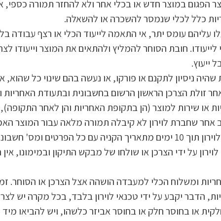
צר הפגום במוצר חדש או בכלי אחר ולא להחזר תמורה כספי, 
ריות כלל לכלי שנמסר להשכרה או להשאלה.
ו עליהם עומס יתר, אי התאמה לייעוד הכלי או רצף עבודה בלת
ייעודו. חובת הסוחר להמליץ ולהתאים את המוצר וייעודו לצר
 ייעוץ.
 שהיה ניסיון לתקנם או פורקו, או נעשה בהם שינוי כל שהוא, א
חר זולת הצרכן הראשון הרשום בחשבונית ובתעודת האחריות ו
ות או שירות למוצר (הן בתקופת האחריות והן לאחר התקופה),
 אחר שחברת לוירון לא קיבלה תמורה מלאה עבור המוצר האמ
ם ומס' חשבונית קנייה.
וירון על ידי הצרכן או שולחו של מבקש התיקון ובמימונו, אין
ות ומשלוח הכלי למעבדה הושהה אצל הצרכן או הסוחר. זמן
ת, הדבר יקבע על ידי טכנאי לוירון בלבד, בכל מקרה יש לצרף
קית או בחוסר חלק או בחוסר אביזר כלשהו, ויש להביאו מיד