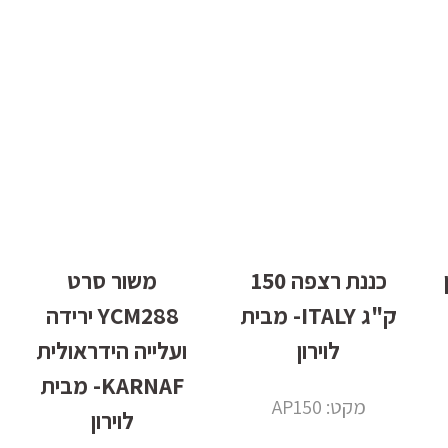
ון
כננת רצפה 150
משור סרט
ק"ג ITALY- מבית
YCM288 ירידה
לוירון
ועלייה הידראולית
KARNAF- מבית
מקט: AP150
לוירון