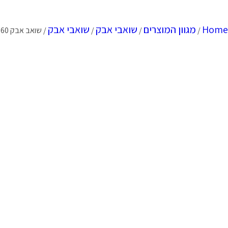
Home
מגוון המוצרים
שואבי אבק
שואבי אבק
/
/
/
/ שואב אבק 60 ליטר עם הזרקת סבון KARNAF – מבית לוירון