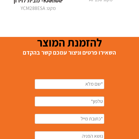
KARNAF- מבית לוירון
מקט: YCM288ESA
להזמנת המוצר
השאירו פרטים וניצור עמכם קשר בהקדם