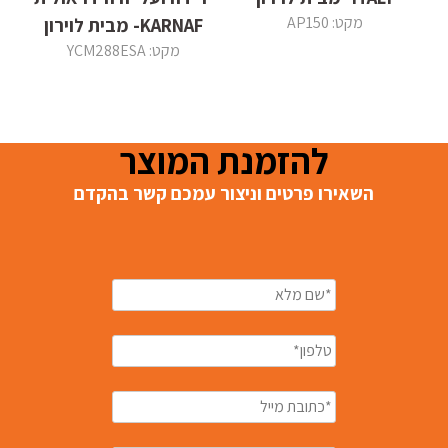
מקט: AP150
KARNAF- מבית לוירון
מקט: YCM288ESA
להזמנת המוצר
השאירו פרטים וניצור עמכם קשר בהקדם