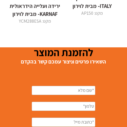
ITALY- מבית לוירון
ירידה ועלייה הידראולית
מקט: AP150
KARNAF- מבית לוירון
מקט: YCM288ESA
להזמנת המוצר
השאירו פרטים וניצור עמכם קשר בהקדם