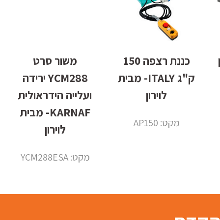
ון
כננת רצפה 150
משור סרט
ק"ג ITALY- מבית
YCM288 ירידה
לוירון
ועלייה הידראולית
KARNAF- מבית
מקט: AP150
לוירון
מקט: YCM288ESA