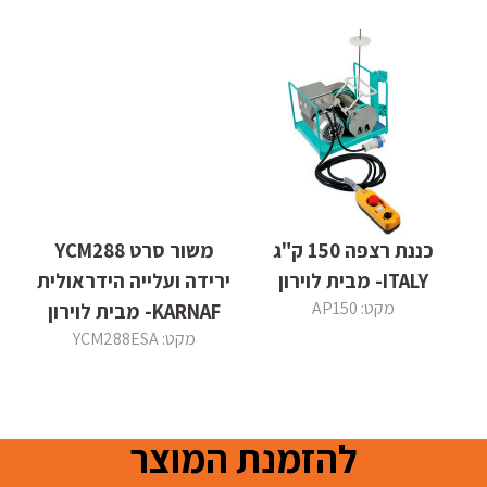
כננת רצפה 150 ק"ג
משור סרט YCM288
ITALY- מבית לוירון
ירידה ועלייה הידראולית
מקט: AP150
KARNAF- מבית לוירון
מקט: YCM288ESA
להזמנת המוצר