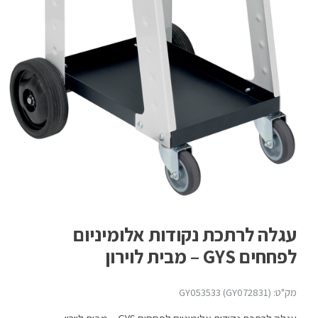
עגלה לרתכת נקודות אלומיניום
לפחחים GYS – מבית לוירון
מק"ט: GY053533 (GY072831)