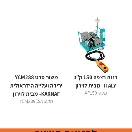
כננת רצפה 150 ק"ג
משור סרט YCM288
ITALY- מבית לוירון
ירידה ועלייה הידראולית
מקט: AP150
KARNAF- מבית לוירון
מקט: YCM288ESA