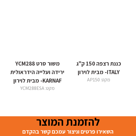
כננת רצפה 150 ק"ג
משור סרט YCM288
ITALY- מבית לוירון
ירידה ועלייה הידראולית
מקט: AP150
KARNAF- מבית לוירון
מקט: YCM288ESA
להזמנת המוצר
השאירו פרטים וניצור עמכם קשר בהקדם