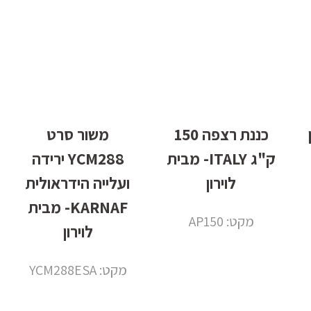
ון
כננת רצפה 150
משור סרט
ק"ג ITALY- מבית
YCM288 ירידה
לוירון
ועלייה הידראולית
KARNAF- מבית
מקט: AP150
לוירון
מקט: YCM288ESA