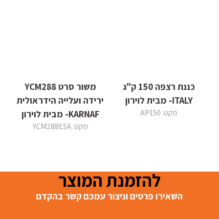
כננת רצפה 150 ק"ג
משור סרט YCM288
ITALY- מבית לוירון
ירידה ועלייה הידראולית
מקט: AP150
KARNAF- מבית לוירון
מקט: YCM288ESA
להזמנת המוצר
השאירו פרטים וניצור עמכם קשר בהקדם