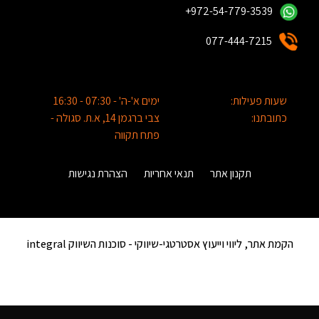
+972-54-779-3539
077-444-7215
שעות פעילות:
ימים א'-ה' - 07:30 - 16:30
כתובתנו:
צבי ברגמן 14, א.ת. סגולה -
פתח תקווה
תקנון אתר
תנאי אחריות
הצהרת נגישות
הקמת אתר, ליווי וייעוץ אסטרטגי-שיווקי -
סוכנות השיווק integral