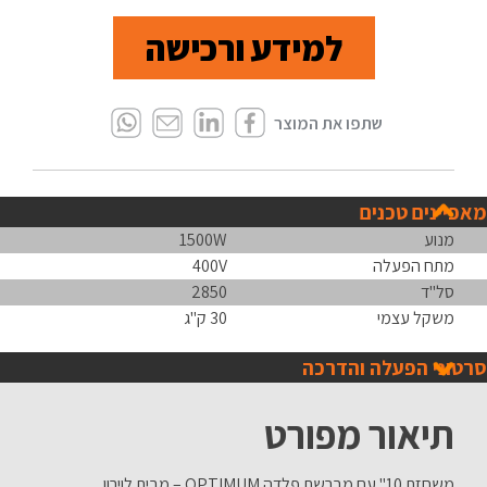
למידע ורכישה
מאפיינים טכנים
מנוע
1500W
מתח הפעלה
400V
סל"ד
2850
משקל עצמי
30 ק"ג
סרטוני הפעלה והדרכה
תיאור מפורט
משחזת 10" עם מברשת פלדה OPTIMUM – מבית לוירון.