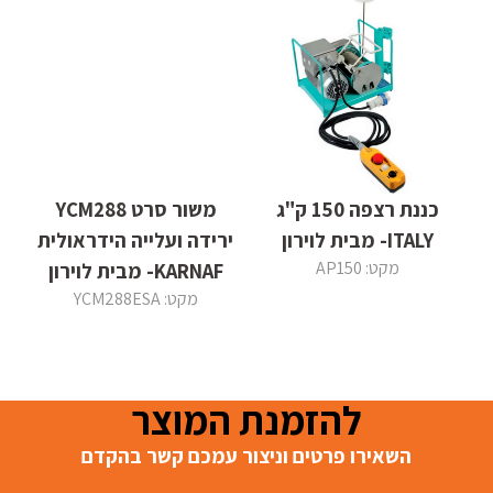
כננת רצפה 150 ק"ג
משור סרט YCM288
ITALY- מבית לוירון
ירידה ועלייה הידראולית
מקט: AP150
KARNAF- מבית לוירון
מקט: YCM288ESA
להזמנת המוצר
השאירו פרטים וניצור עמכם קשר בהקדם