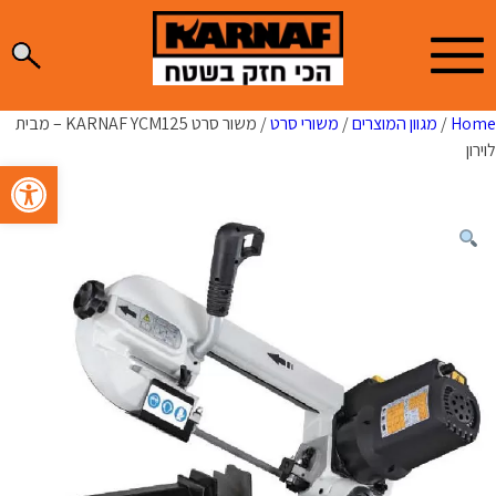
Ski
t
conten
Home
/
מגוון המוצרים
/
משורי סרט
/ משור סרט KARNAF YCM125 – מבית
לוירון
פתח סרגל 