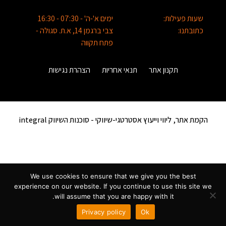
שעות פעילות:
ימים א'-ה' - 07:30 - 16:30
כתובתנו:
צבי ברגמן 14, א.ת. סגולה -
פתח תקווה
תקנון אתר
תנאי אחריות
הצהרת נגישות
הקמת אתר, ליווי וייעוץ אסטרטגי-שיווקי -
סוכנות השיווק integral
We use cookies to ensure that we give you the best
experience on our website. If you continue to use this site we
will assume that you are happy with it.
Privacy policy
Ok
להורדת הקטלוג
שלחו ווטסאפ
השאירו פרטים
שוחחו עימנו