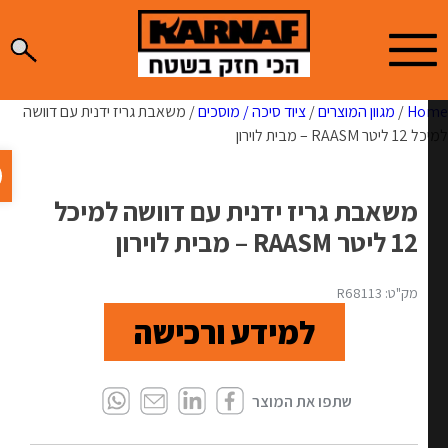
S
cont
Ho
/
מגוון המוצרים
/
ציוד סיכה / מוסכים
/ משאבת גריז ידנית עם דוושה
RA – מבית לוירון
פתח ס
משאבת גריז ידנית עם דוושה למיכל
12 ליטר RAASM – מבית לוירון
מק"ט: R68113
למידע ורכישה