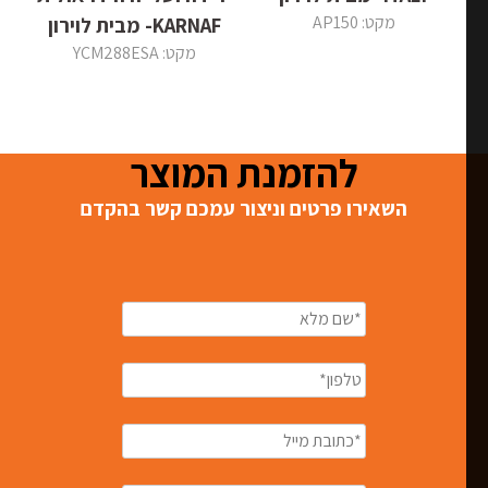
מקט: AP150
KARNAF- מבית לוירון
מקט: YCM288ESA
להזמנת המוצר
השאירו פרטים וניצור עמכם קשר בהקדם