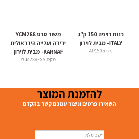
כננת רצפה 150 ק"ג
משור סרט YCM288
ITALY- מבית לוירון
ירידה ועלייה הידראולית
מקט: AP150
KARNAF- מבית לוירון
מקט: YCM288ESA
להזמנת המוצר
השאירו פרטים וניצור עמכם קשר בהקדם