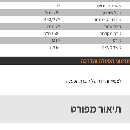
מספר מהירויות
16
גודל שולחן
290 עגול
מידות בסיס תחתון
460/272
קוטר עמוד
72 מ"מ
גובה מקדחה
1580 מ"מ
מורס
MT2
משקל עצמי
60 ק"ג
סרטוני הפעלה והדרכה
לצפייה והורדה של חוברת הפעלה
תיאור מפורט