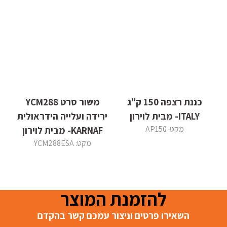
כננת רצפה 150 ק"ג
משור סרט YCM288
ITALY- מבית לוירון
ירידה ועלייה הידראולית
מקט: AP150
KARNAF- מבית לוירון
מקט: YCM288ESA
להזמנת המוצר
השאירו פרטים וניצור עמכם קשר בהקדם