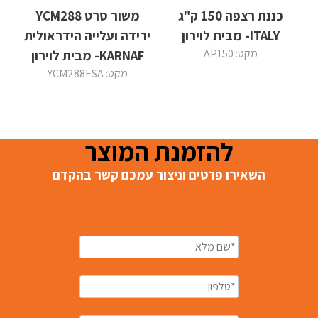
כננת רצפה 150 ק"ג
משור סרט YCM288
ITALY- מבית לוירון
ירידה ועלייה הידראולית
מקט: AP150
KARNAF- מבית לוירון
מקט: YCM288ESA
להזמנת המוצר
השאירו פרטים וניצור עמכם קשר בהקדם