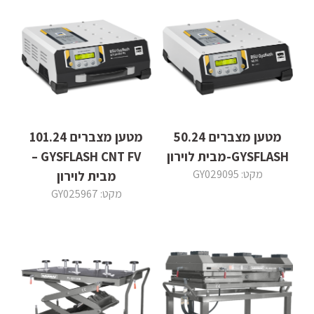
מטען מצברים 50.24
מטען מצברים 101.24
GYSFLASH-מבית לוירון
GYSFLASH CNT FV –
מקט: GY029095
מבית לוירון
מקט: GY025967