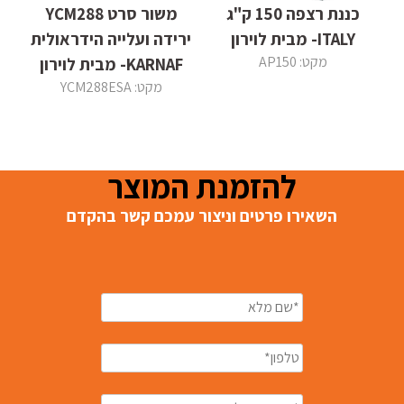
כננת רצפה 150 ק"ג
משור סרט YCM288
ITALY- מבית לוירון
ירידה ועלייה הידראולית
מקט: AP150
KARNAF- מבית לוירון
מקט: YCM288ESA
להזמנת המוצר
השאירו פרטים וניצור עמכם קשר בהקדם