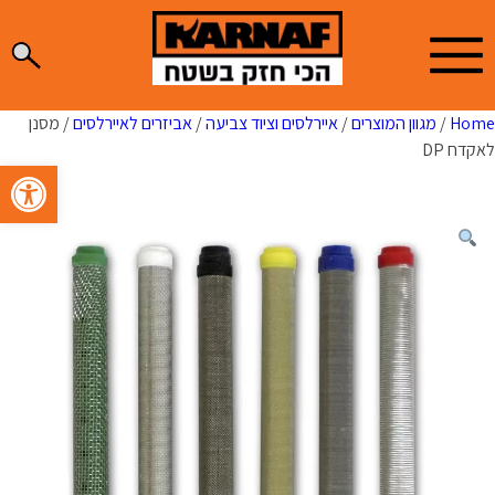
Ski
t
conten
Home
/
מגוון המוצרים
/
איירלסים וציוד צביעה
/
אביזרים לאיירלסים
/ מסנן
לאקדח DP
פתח סרגל 