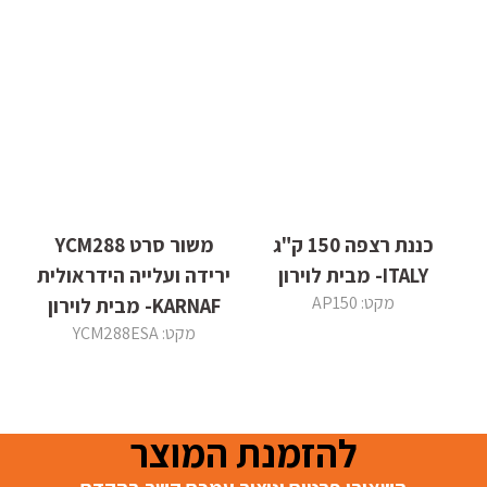
כננת רצפה 150 ק"ג
משור סרט YCM288
ITALY- מבית לוירון
ירידה ועלייה הידראולית
מקט: AP150
KARNAF- מבית לוירון
מקט: YCM288ESA
להזמנת המוצר