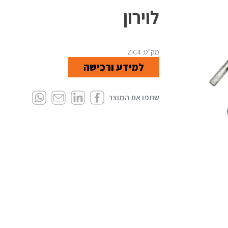
לוירון
מק"ט: ZIC4
למידע ורכישה