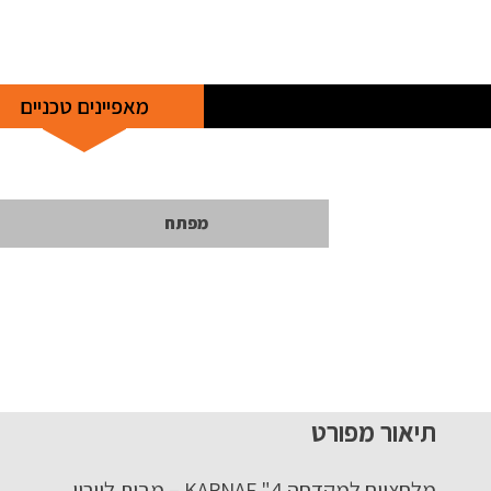
מאפיינים טכניים
מפתח
תיאור מפורט
מלחציים למקדחה 4" KARNAF – מבית לוירון