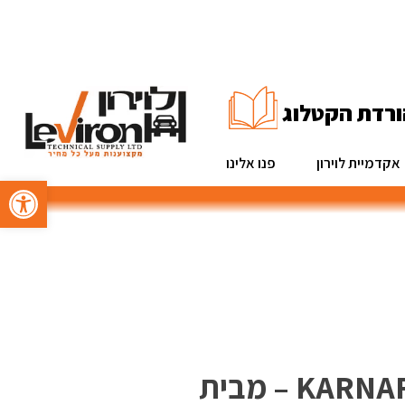
ורדת הקטלוג
אקדמיית לוירון
פנו אלינו
פתח סרגל 
מלחציים למקדחה 4" KARNAF – מבית