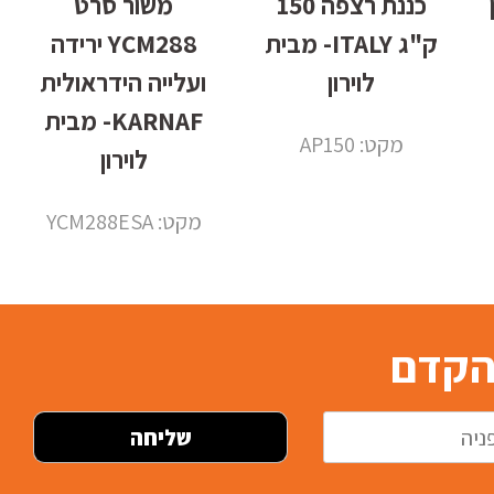
ון
כננת רצפה 150
משור סרט
ק"ג ITALY- מבית
YCM288 ירידה
לוירון
ועלייה הידראולית
KARNAF- מבית
מקט: AP150
לוירון
מקט: YCM288ESA
בהקדם