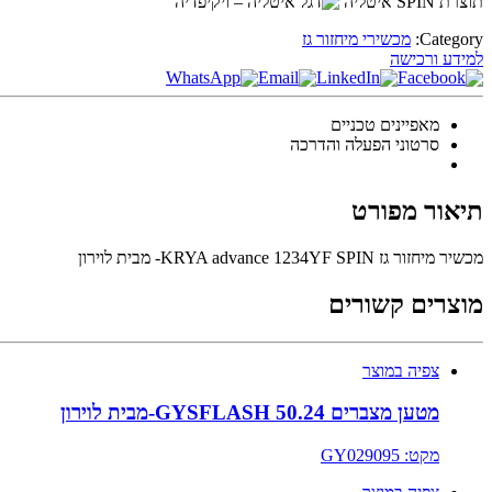
תוצרת SPIN איטליה
Category:
מכשירי מיחזור גז
למידע ורכישה
מאפיינים טכניים
סרטוני הפעלה והדרכה
תיאור מפורט
מכשיר מיחזור גז KRYA advance 1234YF SPIN- מבית לוירון
מוצרים קשורים
צפיה במוצר
מטען מצברים 50.24 GYSFLASH-מבית לוירון
מקט: GY029095