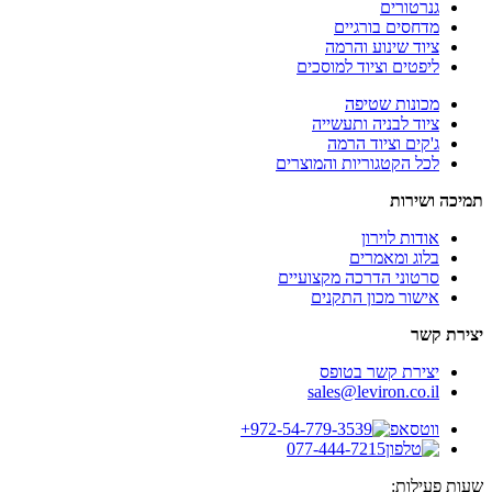
גנרטורים
מדחסים בורגיים
ציוד שינוע והרמה
ליפטים וציוד למוסכים
מכונות שטיפה
ציוד לבניה ותעשייה
ג'קים וציוד הרמה
לכל הקטגוריות והמוצרים
תמיכה ושירות
אודות לוירון
בלוג ומאמרים
סרטוני הדרכה מקצועיים
אישור מכון התקנים
יצירת קשר
יצירת קשר בטופס
sales@leviron.co.il
+972-54-779-3539
077-444-7215
שעות פעילות: