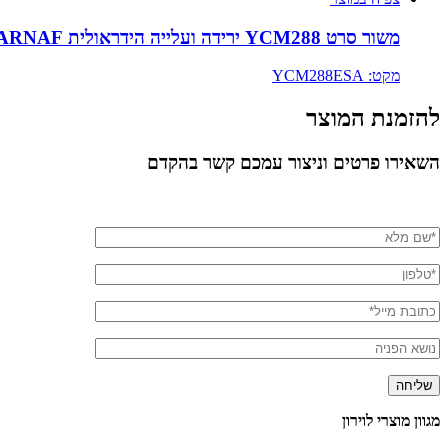
משור סרט YCM288 ירידה ועלייה הידראולית KARNAF- מבית לוירון
מקט: YCM288ESA
להזמנת המוצר
השאירו פרטים וניצור עמכם קשר בהקדם
מגוון מוצרי לוירון