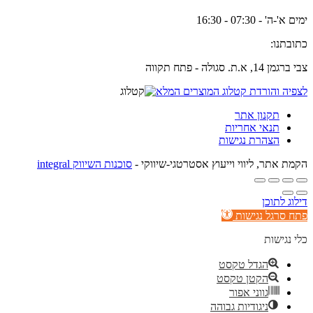
ימים א'-ה' - 07:30 - 16:30
כתובתנו:
צבי ברגמן 14, א.ת. סגולה - פתח תקווה
לצפיה והורדת קטלוג המוצרים המלא
תקנון אתר
תנאי אחריות
הצהרת נגישות
הקמת אתר, ליווי וייעוץ אסטרטגי-שיווקי -
סוכנות השיווק integral
דילוג לתוכן
פתח סרגל נגישות
כלי נגישות
הגדל טקסט
הקטן טקסט
גווני אפור
ניגודיות גבוהה