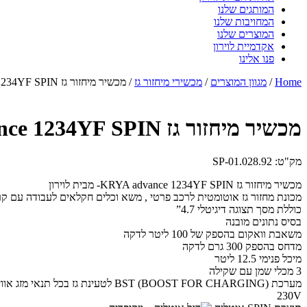
המותגים שלנו
המחויבות שלנו
המוצרים שלנו
אקדמיית לוירון
פנו אלינו
Home
/
מגוון המוצרים
/
מכשירי מיחזור גז
/ מכשיר מיחזור גז KRYA advance 1234YF SPIN- מבית לוירון
מכשיר מיחזור גז KRYA advance 1234YF SPIN- מבית לוירון
מק"ט: SP-01.028.92
מכשיר מיחזור גז KRYA advance 1234YF SPIN- מבית לוירון
מכונת מחזור גז אוטומטית לרכב פרטי , משא וכלים חקלאים לעבודה עם קרר 34YF
כוללת מסך תצוגה דיגיטלי 4.7”
בסיס נתונים מובנה
משאבת וואקום בהספק של 100 ליטר לדקה
מדחס בהספק 300 גרם לדקה
מיכל פנימי 12.5 ליטר
3 מכלי שמן עם שקילה
מערכת BST (BOOST FOR CHARGING) לטעינת גז בכל תנאי מזג אוויר
230V