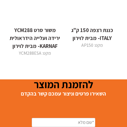
כננת רצפה 150 ק"ג
משור סרט YCM288
ITALY- מבית לוירון
ירידה ועלייה הידראולית
מקט: AP150
KARNAF- מבית לוירון
מקט: YCM288ESA
להזמנת המוצר
השאירו פרטים וניצור עמכם קשר בהקדם