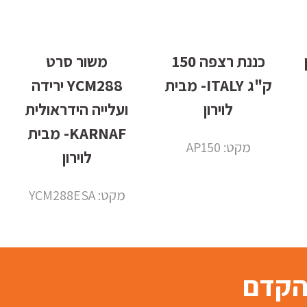
ון
כננת רצפה 150
משור סרט
ק"ג ITALY- מבית
YCM288 ירידה
לוירון
ועלייה הידראולית
KARNAF- מבית
מקט: AP150
לוירון
מקט: YCM288ESA
בהקדם