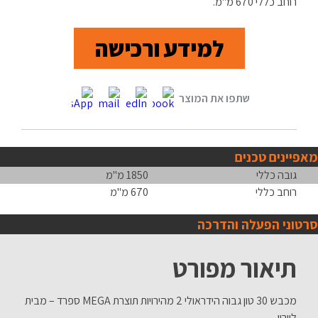
רוחב כללי 670 מ"מ.
למידע ורכישה
מאפיינים טכנים
גובה כללי
1850 מ"מ
רוחב כללי
670 מ"מ
סרטוני הפעלה והדרכה
תיאור מפורט
מכבש 30 טון גבוה הידראולי 2 מהירויות תוצרת MEGA ספרד – מבית
לוירון.