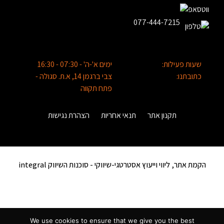
077-444-7215
שעות פעילות:
ימים א'-ה' - 07:30 - 16:30
כתובתנו:
צבי ברגמן 14, א.ת. סגולה -
פתח תקווה
תקנון אתר
תנאי אחריות
הצהרת נגישות
הקמת אתר, ליווי וייעוץ אסטרטגי-שיווקי -
סוכנות השיווק integral
We use cookies to ensure that we give you the best