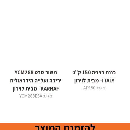
כננת רצפה 150 ק"ג
משור סרט YCM288
ITALY- מבית לוירון
ירידה ועלייה הידראולית
מקט: AP150
KARNAF- מבית לוירון
מקט: YCM288ESA
להזמנת המוצר