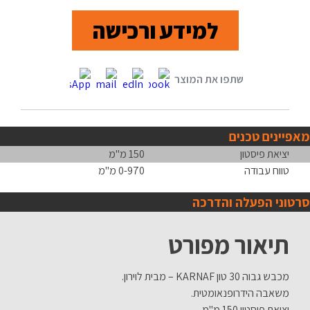
למידע ורכישה
מאפיינים טכנים
יציאת פיסטון
150 מ"מ
טווח עבודה
0-970 מ"מ
סרטוני הפעלה והדרכה
תיאור מפורט
מכבש גבוה 30 טון KARNAF – מבית לוירון.
משאבה הידרופנאומטית.
יציאת פיסטון 150 מ"מ.