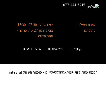
077-444-7215
שעות פעילות:
ימים א'-ה' - 07:30 - 16:30
כתובתנו:
צבי ברגמן 14, א.ת. סגולה -
פתח תקווה
תקנון אתר
תנאי אחריות
הצהרת נגישות
הקמת אתר, ליווי וייעוץ אסטרטגי-שיווקי -
סוכנות השיווק integral