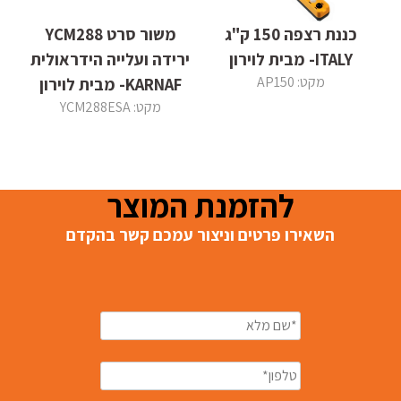
כננת רצפה 150 ק"ג
משור סרט YCM288
ITALY- מבית לוירון
ירידה ועלייה הידראולית
מקט: AP150
KARNAF- מבית לוירון
מקט: YCM288ESA
להזמנת המוצר
השאירו פרטים וניצור עמכם קשר בהקדם