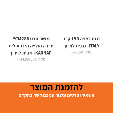
כננת רצפה 150 ק"ג
משור סרט YCM288
ITALY- מבית לוירון
ירידה ועלייה הידראולית
מקט: AP150
KARNAF- מבית לוירון
מקט: YCM288ESA
להזמנת המוצר
השאירו פרטים וניצור עמכם קשר בהקדם