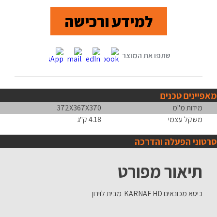
למידע ורכישה
מאפיינים טכנים
מידות מ"מ
372X367X370
משקל עצמי
4.18 ק"ג
סרטוני הפעלה והדרכה
תיאור מפורט
כיסא מכונאים KARNAF HD-מבית לוירון