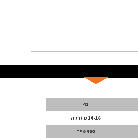
43
14-18 מ'/דקה
400 מ"ר