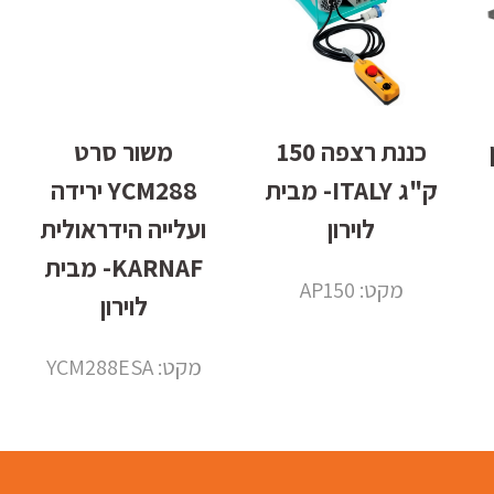
ון
כננת רצפה 150
משור סרט
ק"ג ITALY- מבית
YCM288 ירידה
לוירון
ועלייה הידראולית
KARNAF- מבית
מקט: AP150
לוירון
מקט: YCM288ESA