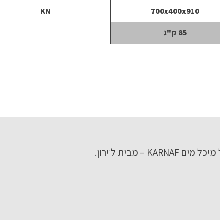
KN
700x400x910
85 ק"ג