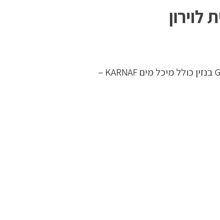
מהדק אספלט / אדמה 5.5 כ"ס מנוע GX160 בנזין כולל מיכל מים KARNAF –