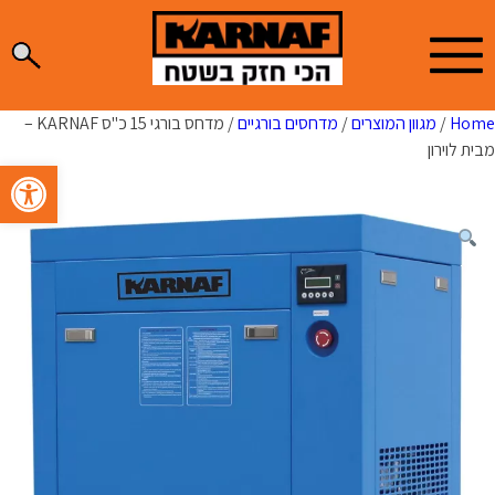
Ski
t
conten
Home
/
מגוון המוצרים
/
מדחסים בורגיים
/ מדחס בורגי 15 כ"ס KARNAF –
מבית לוירון
פתח סרגל 