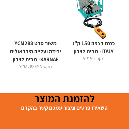
כננת רצפה 150 ק"ג
משור סרט YCM288
ITALY- מבית לוירון
ירידה ועלייה הידראולית
מקט: AP150
KARNAF- מבית לוירון
מקט: YCM288ESA
להזמנת המוצר
השאירו פרטים וניצור עמכם קשר בהקדם