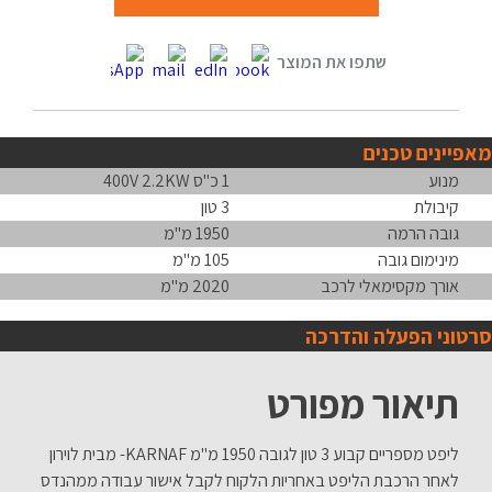
מאפיינים טכנים
מנוע
1 כ"ס 400V 2.2KW
קיבולת
3 טון
גובה הרמה
1950 מ"מ
מינימום גובה
105 מ"מ
אורך מקסימאלי לרכב
2020 מ"מ
סרטוני הפעלה והדרכה
תיאור מפורט
ליפט מספריים קבוע 3 טון לגובה 1950 מ"מ KARNAF- מבית לוירון
לאחר הרכבת הליפט באחריות הלקוח לקבל אישור עבודה ממהנדס