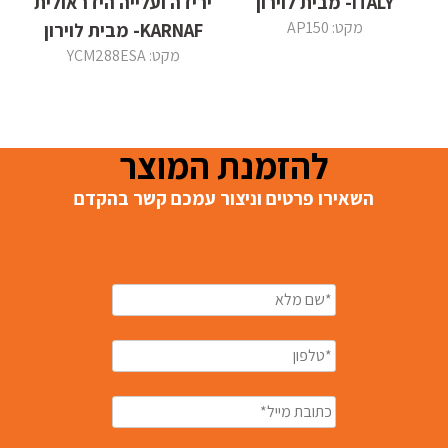
ITALY- מבית לוירון
ירידה ועלייה הידראולית
מקט: AP150
KARNAF- מבית לוירון
מקט: YCM288ESA
להזמנת המוצר
השאירו פרטים וניצור עמכם קשר בהקדם