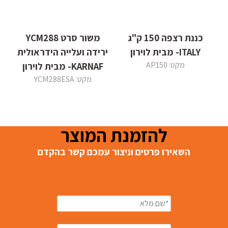
כננת רצפה 150 ק"ג
משור סרט YCM288
ITALY- מבית לוירון
ירידה ועלייה הידראולית
מקט: AP150
KARNAF- מבית לוירון
מקט: YCM288ESA
להזמנת המוצר
השאירו פרטים וניצור עמכם קשר בהקדם