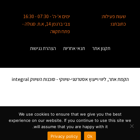
שעות פעילות:
ימים א'-ה' - 07:30 - 16:30
כתובתנו:
צבי ברגמן 14, א.ת. סגולה -
פתח תקווה
תקנון אתר
תנאי אחריות
הצהרת נגישות
הקמת אתר, ליווי וייעוץ אסטרטגי-שיווקי -
סוכנות השיווק integral
We use cookies to ensure that we give you the best
experience on our website. If you continue to use this site we
will assume that you are happy with it.
Privacy policy
Ok
להורדת הקטלוג
שלחו ווטסאפ
השאירו פרטים
שוחחו עימנו