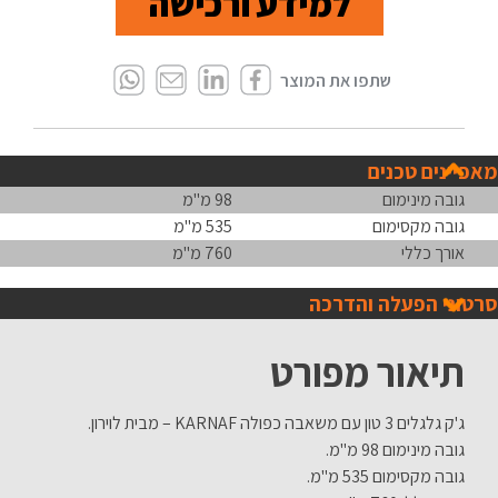
למידע ורכישה
מאפיינים טכנים
גובה מינימום
98 מ"מ
גובה מקסימום
535 מ"מ
אורך כללי
760 מ"מ
סרטוני הפעלה והדרכה
תיאור מפורט
ג'ק גלגלים 3 טון עם משאבה כפולה KARNAF – מבית לוירון.
גובה מינימום 98 מ"מ.
גובה מקסימום 535 מ"מ.