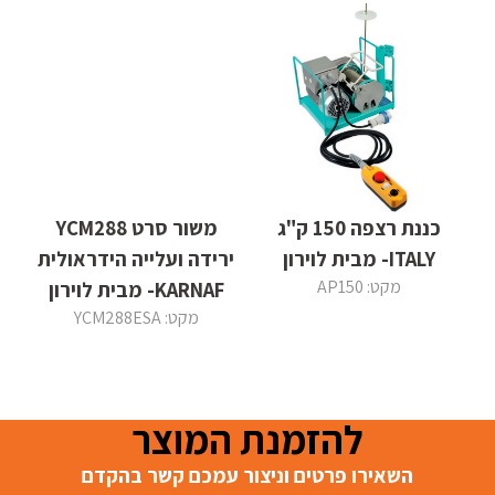
כננת רצפה 150 ק"ג
משור סרט YCM288
ITALY- מבית לוירון
ירידה ועלייה הידראולית
מקט: AP150
KARNAF- מבית לוירון
מקט: YCM288ESA
להזמנת המוצר
השאירו פרטים וניצור עמכם קשר בהקדם