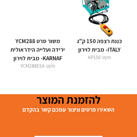
כננת רצפה 150 ק"ג
משור סרט YCM288
ITALY- מבית לוירון
ירידה ועלייה הידראולית
מקט: AP150
KARNAF- מבית לוירון
מקט: YCM288ESA
להזמנת המוצר
השאירו פרטים וניצור עמכם קשר בהקדם