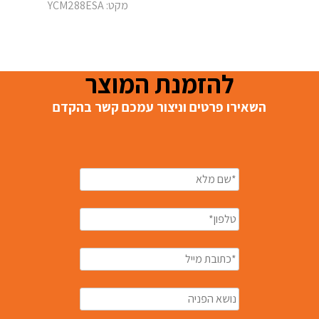
מקט: YCM288ESA
להזמנת המוצר
השאירו פרטים וניצור עמכם קשר בהקדם