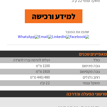
משקל עצמי 22 ק"ג.
למידע ורכישה
מאפיינים טכנים
כולל
רגלית להרמה וברז להורדה
גובה מינימום
1100 מ"מ
גובה מקסימום
1910 מ"מ
רוחב גלגלים
440/480 מ"מ
משקל עצמי
22 ק"ג
סרטוני הפעלה והדרכה