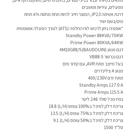
מתאים במיוחד עבור בנייני מגורים, בתים פרטיים, משקים חקלאיים,
מפעלים, עיריות ומושבים
דרגת אטימה IP23, המוצר חייב להיות תחת מחסה ולא תחת
מים/גשם ישיר
*אופציה ניתן לרכוש לוח החלפה (ATS) לצורך הפעלה אוטומטית
Standby Power 88KVA/70KW
Prime Power 80KVA/64KW
דגם מנוע 4M10G88/5(BAUDOUIN)
דגם גנרטור VB88-5
בעל מייצב מתח AVR, עם קירור מים
מנוע 4 צילינדרים
מתח זרם 400/230V
Standby Amps 127.0 A
Prime Amps 115.5 A
נפח מכל סולר 246 ליטר
צריכת דלק למיכל ב100% עומס (L/H) 18.8
צריכת דלק למיכל ב75% עומס (L/H) 13.5
צריכת דלק למיכל ב50% עומס (L/H) 9.1
סל"ד 1500