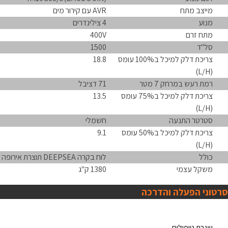
מייצב מתח
AVR עם קירור מים
מנוע
4 צילינדרים
מתח זרם
400V
סל"ד
1500
צריכת דלק למיכל ב100% עומס
18.8
(L/H)
רמת רעש במרחק 7 מטר
71 דציבל
צריכת דלק למיכל ב75% עומס
13.5
(L/H)
סטרטר התנעה
חשמלי
צריכת דלק למיכל ב50% עומס
9.1
(L/H)
כולל
לוח בקרה DEEPSEA תוצרת אירופה
משקל עצמי
1380 ק"ג
סרטוני הפעלה והדרכה
שגרת טיפולים