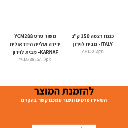
כננת רצפה 150 ק"ג
משור סרט YCM288
ITALY- מבית לוירון
ירידה ועלייה הידראולית
מקט: AP150
KARNAF- מבית לוירון
מקט: YCM288ESA
להזמנת המוצר
השאירו פרטים וניצור עמכם קשר בהקדם