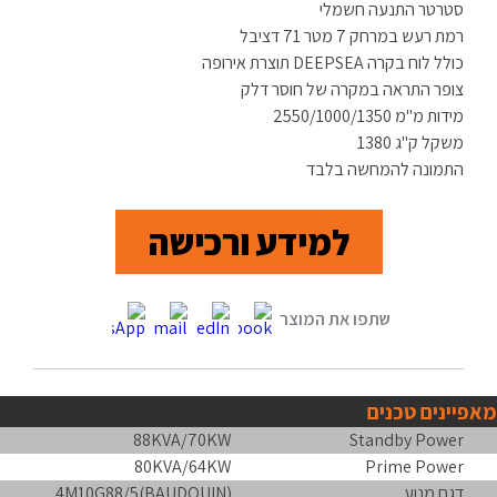
סטרטר התנעה חשמלי
רמת רעש במרחק 7 מטר 71 דציבל
כולל לוח בקרה DEEPSEA תוצרת אירופה
צופר התראה במקרה של חוסר דלק
מידות מ"מ 2550/1000/1350
משקל ק"ג 1380
התמונה להמחשה בלבד
למידע ורכישה
מאפיינים טכנים
88KVA/70KW
Standby Power
80KVA/64KW
Prime Power
דגם מנוע
4M10G88/5(BAUDOUIN)