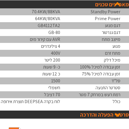
מאפיינים טכנים
70.4KW/88KVA
Standby Power
64KW/80KVA
Prime Power
דגם מנוע
GB4112TA2
דגם גנרטור
GB-80
מייצב מתח
AVR עם קירור מים
מנוע
4 צילינדרים
מתח זרם
400V
מיכל דלק
200 ליטר
זמן עבודה למיכל 100%
כ- 9 שעות
זמן עבודה למיכל 75%
כ 12 שעות
סל"ד
1500
סטרטר התנעה
חשמלי
רמת רעש במרחק 7 מטר
70 דציבל
כולל
לוח בקרה DEEPSEA תוצרת אירופה
סרטוני הפעלה והדרכה