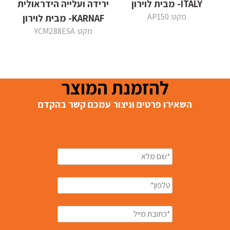
ITALY- מבית לוירון
ירידה ועלייה הידראולית
מקט: AP150
KARNAF- מבית לוירון
מקט: YCM288ESA
להזמנת המוצר
השאירו פרטים וניצור עמכם קשר בהקדם