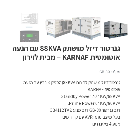
גנרטור דיזל מושתק 88KVA עם הנעה
אוטומטית KARNAF – מבית לוירון
מק"ט: GB-80
גנרטור דיזל מושתק לחירום 88KVA(הספק מירבי) עם הנעה
אוטומטית KARNAF.
Standby Power 70.4KW/88KVA.
Prime Power 64KW/80KVA.
דגם גנרטור GB-80 דגם מנוע GB4112TA2.
בעל מייצב מתח AVR עם קירור מים.
מנוע 4 צילינדרים.