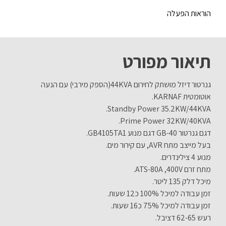
הוראות הפעלה
תיאור מפורט
גנרטור דיזל מושתק לחירום 44KVA(הספק מירבי) עם הנעה
אוטומטית KARNAF.
Standby Power 35.2KW/44KVA.
Prime Power 32KW/40KVA.
דגם גנרטור GB-40 דגם מנוע GB4105TA1.
בעל מייצב מתח AVR, עם קירור מים.
מנוע 4 צילינדרים.
מתח זרם ATS-80A ,400V.
מיכל דלק 135 ליטר.
זמן עבודה למיכל 100% כ12 שעות.
זמן עבודה למיכל 75% כ16 שעות.
רעש 62-65 דציבל.