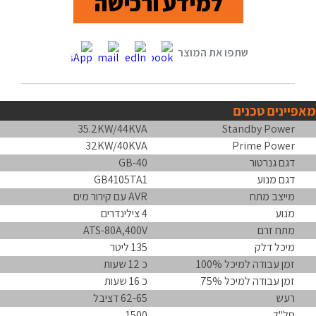
למידע ורכישה
מאפיינים טכנים
35.2KW/44KVA
Standby Power
32KW/40KVA
Prime Power
דגם גנרטור
GB-40
דגם מנוע
GB4105TA1
מייצב מתח
AVR עם קירור מים
מנוע
4 צילינדרים
מתח זרם
ATS-80A,400V
מיכל דלק
135 ליטר
זמן עבודה למיכל 100%
כ 12 שעות
זמן עבודה למיכל 75%
כ 16 שעות
רעש
62-65 דציבל
סל"ד
1500