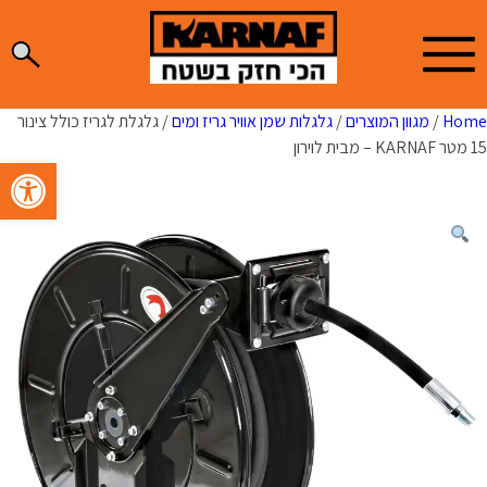
Ski
t
conten
Home
/
מגוון המוצרים
/
גלגלות שמן אוויר גריז ומים
/ גלגלת לגריז כולל צינור
15 מטר KARNAF – מבית לוירון
פתח סרגל 