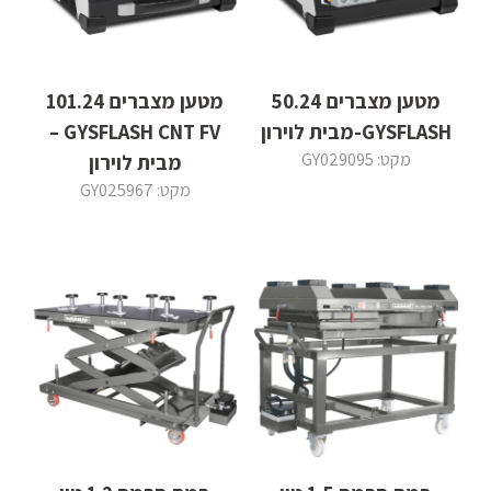
מטען מצברים 50.24
מטען מצברים 101.24
GYSFLASH-מבית לוירון
GYSFLASH CNT FV –
מקט: GY029095
מבית לוירון
מקט: GY025967