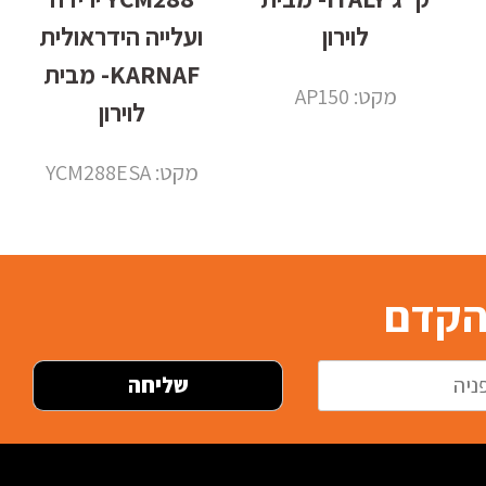
לוירון
ועלייה הידראולית
KARNAF- מבית
מקט: AP150
לוירון
מקט: YCM288ESA
בהקדם