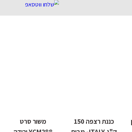
ון
כננת רצפה 150
משור סרט
ק"ג ITALY- מבית
YCM288 ירידה