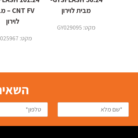
מבית לוירון
CNT FV –
לוירון
מקט: GY029095
מקט: GY025967
השאירו