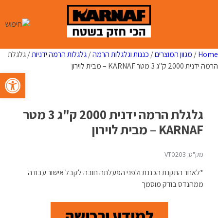
Ski
t
conten
Home
/
מגוון המוצרים
/
כננות וגלגלות הרמה
/
גלגלות הרמה ידניות
/ גלגלת
הרמה ידנית 2000 ק"ג 3 מטר KARNAF – מבית לוירון
פתח סרגל 
גלגלת הרמה ידנית 2000 ק"ג 3 מטר
KARNAF – מבית לוירון
מק"ט: VT0203
*לאחר התקנת הכננת ולפני הפעלתה חובה לקבל אישור עבודה
ממהנדס בודק מוסמך
למידע ורכישה