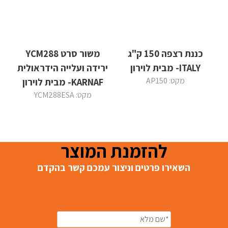
כננת רצפה 150 ק"ג
משור סרט YCM288
ITALY- מבית לוירון
ירידה ועלייה הידראולית
מקט: AP150
KARNAF- מבית לוירון
מקט: YCM288ESA
להזמנת המוצר
השאירו פרטים וניצור עמכם קשר בהקדם