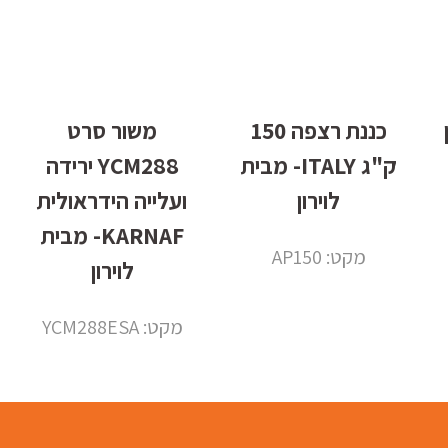
ון
כננת רצפה 150
משור סרט
ק"ג ITALY- מבית
YCM288 ירידה
לוירון
ועלייה הידראולית
KARNAF- מבית
מקט: AP150
לוירון
מקט: YCM288ESA