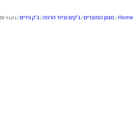
Home
מגוון המוצרים
ג'קים וציוד הרמה
ג'ק גירים
/
/
/
/ גיק גיר 500 ק"ג KARNAF-מבית לוירון