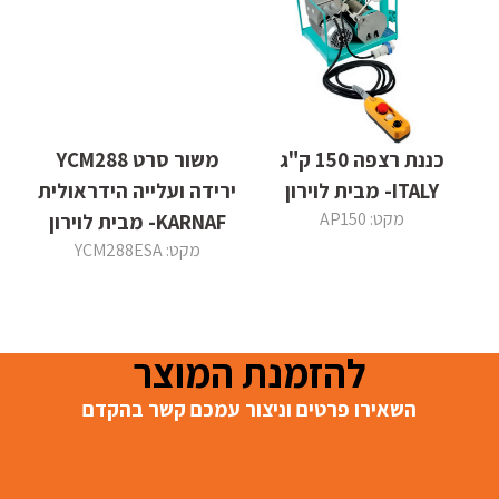
כננת רצפה 150 ק"ג
משור סרט YCM288
ITALY- מבית לוירון
ירידה ועלייה הידראולית
מקט: AP150
KARNAF- מבית לוירון
מקט: YCM288ESA
להזמנת המוצר
השאירו פרטים וניצור עמכם קשר בהקדם