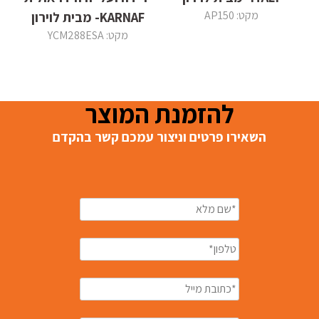
מקט: AP150
KARNAF- מבית לוירון
מקט: YCM288ESA
להזמנת המוצר
השאירו פרטים וניצור עמכם קשר בהקדם