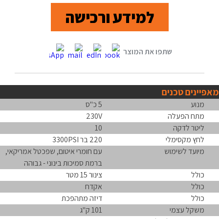
למידע ורכישה
מאפיינים טכנים
מנוע
5 כ"ס
מתח הפעלה
230V
ליטר לדקה
10
לחץ מקסימלי
220 בר 3300PSI
מיועד לשימוש
עם חומרי איטום, שפכטל אמריקאי,
ברמת סמיכות בינוני - גבוהה
כולל
צינור 15 מטר
כולל
אקדח
כולל
דיזה מתהפכת
משקל עצמי
101 ק"ג