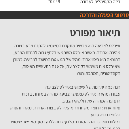
דיזה מקסימלית לעבודה
0.049"
סרטוני הפעלה והדרכה
תיאור מפורט
איירלס לצביעה הוא מכשיר מתקדם המשמש להתזת צבע בצורה
מהירה ואחידה. כאשר איירלס משתמש בלחץ גבוה להתזת הצבע,
התוצאה היא כיסוי אחיד ומהיר של המשטח המיועד לצביעה. כמובן
שאיירלס אינו משמש רק לצביעה, אלא גם בתעשיית האיטום,
הקונדיטוריה, המתכת והעץ.
הנה כמה יתרונות של שימוש באיירלס לצביעה:
עבודה מהירה: איירלס מאפשר צביעה מהירה במיוחד, בזכות
התנועה המהירה של חלקיקי הצבע.
פיזור אחיד: החומר משתחרר מהאיירלס בצורה אחידה, מאחר והפרש
הלחצים הוא קבוע.
נצילות חומר גבוהה: המעבר מלחץ גבוה ללחץ נמוך מאפשר שימוש
בכמעט כל צבע.